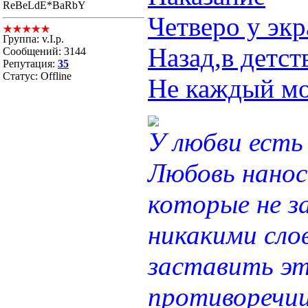
ReBeLdE*BaRbY
Четверо у экр
Группа: v.I.p.
Назад,в детст
Сообщений:
3144
Репутация:
35
Статус:
Offline
Не каждый мо
У любви есть 
Любовь нанос
которые не з
никакими сло
заставить эт
противоречии