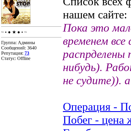
Список всех 
нашем сайте:
Пока это мал
~ • ● ★ ● • ~
временем все
Группа: Админы
Сообщений:
3640
распрделены 
Репутация:
73
Статус:
Offline
нибудь). Раб
не судите)). 
Операция - По
Побег - цена