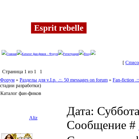
Суббота, 08.08.2026, 22:52
Esprit rebelle
Главная
Каталог фан-фиков - Форум
Регистрация
Вход
[
Списо
Страница
1
из
1
1
Форум
»
Разделы для v.I.p. .::. 50 messages on forum
»
Fan-fiction .
стадии разработки)
Каталог фан-фиков
Дата: Суббота,
Aliz
Сообщение #