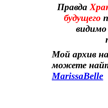
Правда
Хра
будущего
п
видимо 
Мой архив н
можете найт
MarissaBelle