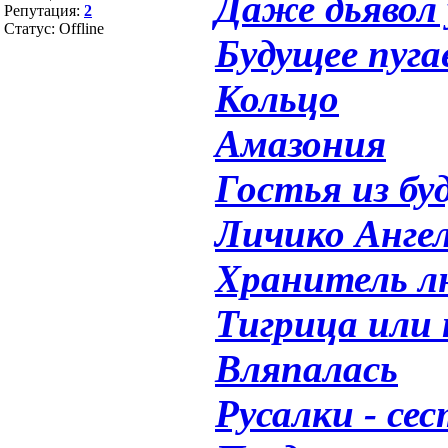
Даже дьявол
Репутация:
2
Статус:
Offline
Будущее пуга
Кольцо
Амазония
Гостья из бу
Личико Анге
Хранитель л
Тигрица или
Вляпалась
Русалки - се