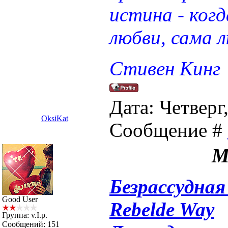
истина - ког
любви, сама 
Стивен Кинг
Дата: Четверг,
OksiKat
Сообщение #
М
Безрассудная
Good User
Rebelde Way
Группа: v.I.p.
Сообщений:
151