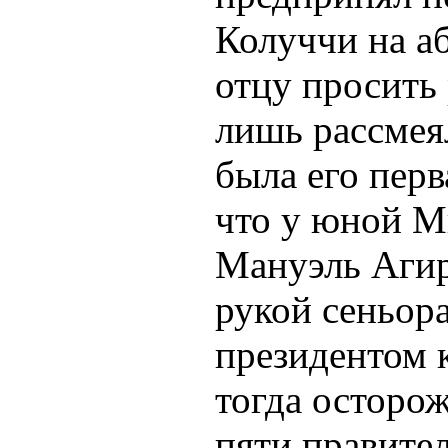
Колуччи на а
отцу просить 
лишь рассмеял
была его пер
что у юной М
Мануэль Агир
рукой сеньор
президентом 
тогда осторож
пяти правител