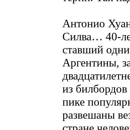
Антонио Хуан
Силва… 40-ле
ставший одни
Аргентины, з
двадцатилетн
из билбордов 
пике популяр
развешаны вез
стране челов