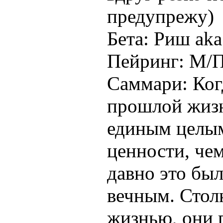
предупрежу)
Бета: Риш ak
Пейринг: М/
Саммари: Когд
прошлой жизн
единым целым
ценности, че
давно это бы
вечным. Стол
жизнью, они 