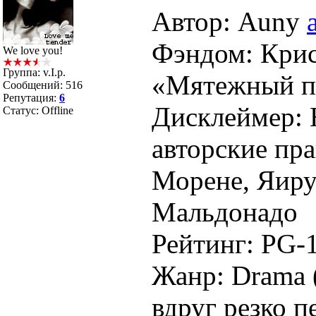
Автор: Auny
Фэндом: Крис
We love you!
Группа: v.I.p.
«Мятежный п
Сообщений:
516
Репутация:
6
Дисклеймер: Н
Статус:
Offline
авторские пр
Морене, Яиру
Мальдонадо
Рейтинг: PG-1
Жанр: Drama (
вдруг резко п