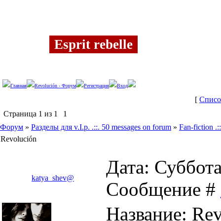
Четверг, 06.08.2026, 23:36
Esprit rebelle
Главная
Revolución - Форум
Регистрация
Вход
[
Списо
Страница
1
из
1
1
Форум
»
Разделы для v.I.p. .::. 50 messages on forum
»
Fan-fiction .
Revolución
Дата: Суббота,
katya_shev@
Сообщение #
Название: Rev