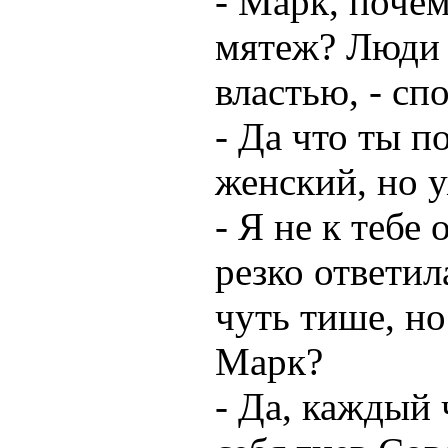
- Марк, почем
мятеж? Люди н
властью, - сп
- Да что ты п
женский, но 
- Я не к тебе
резко ответил
чуть тише, н
Марк?
- Да, каждый 