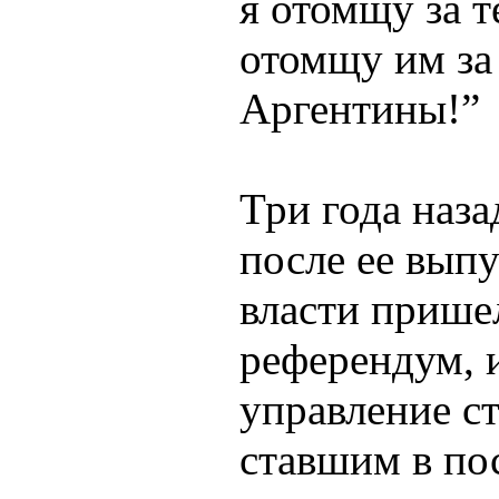
я отомщу за т
отомщу им за
Аргентины!”
Три года наза
после ее выпу
власти прише
референдум, 
управление с
ставшим в по